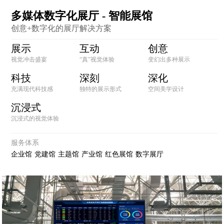
多媒体数字化展厅 - 智能展馆
创意+数字化的展厅解决方案
展示
互动
创意
视觉冲击盛宴
“真”视觉体验
变幻出多种展示
科技
深刻
深化
充满现代科技感
独特的展示形式
空间美学设计
沉浸式
沉浸式的视觉体验
服务体系
企业馆
党建馆
主题馆
产业馆
红色展馆
数字展厅