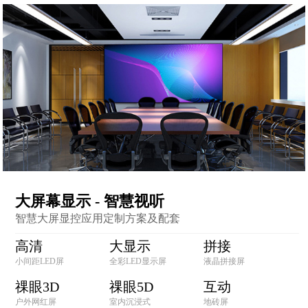
大屏幕显示 - 智慧视听
智慧大屏显控应用定制方案及配套
高清
大显示
拼接
小间距LED屏
全彩LED显示屏
液晶拼接屏
祼眼3D
祼眼5D
互动
户外网红屏
室内沉浸式
地砖屏