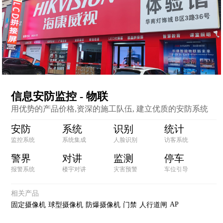
信息安防监控 - 物联
用优势的产品价格,资深的施工队伍, 建立优质的安防系统
安防
系统
识别
统计
监控系统
系统集成
人脸识别
访客系统
警界
对讲
监测
停车
报警系统
楼宇对讲
灾害预警
车位引导
相关产品
AP
固定摄像机
球型摄像机
防爆摄像机
门禁
人行道闸