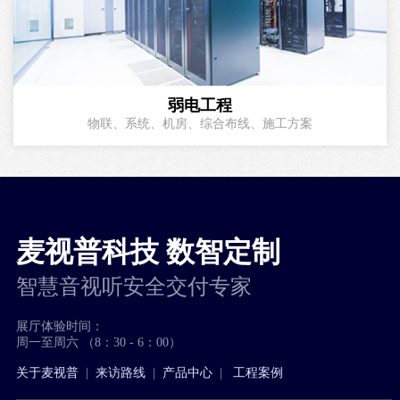
弱电工程
物联、系统、机房、综合布线、施工方案
麦视普科技 数智定制
智慧音视听安全交付专家
展厅体验时间：
周一至周六 （8：30 - 6：00）
关于麦视普
|
来访路线
|
产品中心
|
工程案例