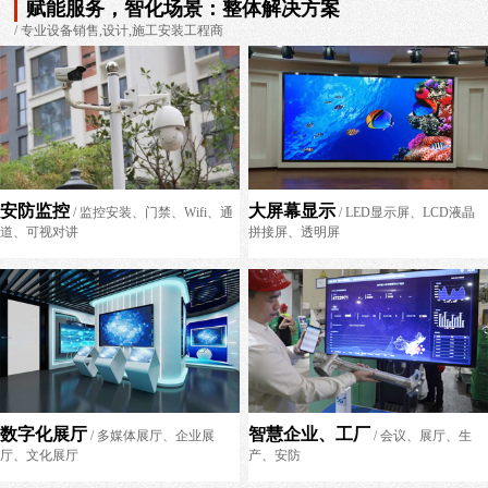
赋能服务，智化场景：整体解决方案
/ 专业设备销售,设计,施工安装工程商
安防监控
大屏幕显示
/ 监控安装、门禁、Wifi、通
/ LED显示屏、LCD液晶
道、可视对讲
拼接屏、透明屏
数字化展厅
智慧企业、工厂
/ 多媒体展厅、企业展
/ 会议、展厅、生
厅、文化展厅
产、安防