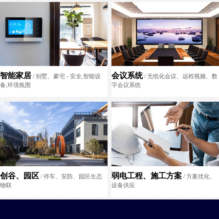
智能家居
会议系统
/ 别墅、豪宅 - 安全,智能设
/ 无纸化会议、远程视频、数
备,环境氛围
字会议系统
创谷、园区
弱电工程、施工方案
/ 停车、安防、园区生态
/ 方案优化、
物联
设备供应