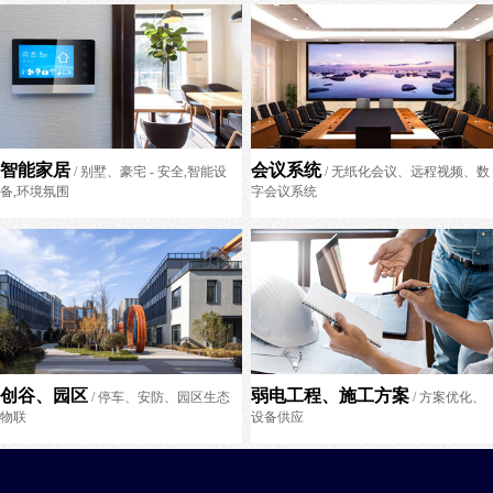
智能家居
会议系统
/ 别墅、豪宅 - 安全,智能设
/ 无纸化会议、远程视频、数
备,环境氛围
字会议系统
创谷、园区
弱电工程、施工方案
/ 停车、安防、园区生态
/ 方案优化、
物联
设备供应