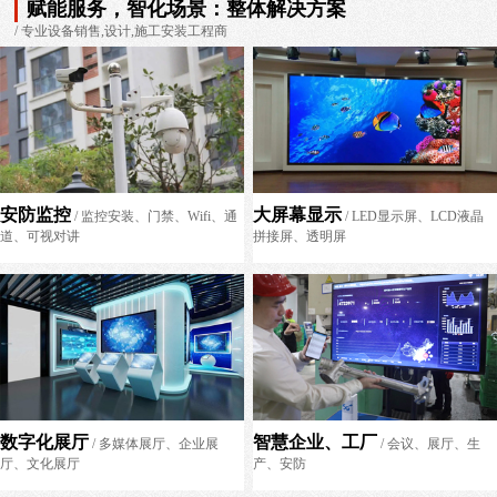
赋能服务，智化场景：整体解决方案
/ 专业设备销售,设计,施工安装工程商
安防监控
大屏幕显示
/ 监控安装、门禁、Wifi、通
/ LED显示屏、LCD液晶
道、可视对讲
拼接屏、透明屏
数字化展厅
智慧企业、工厂
/ 多媒体展厅、企业展
/ 会议、展厅、生
厅、文化展厅
产、安防