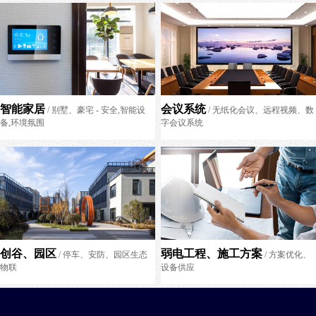
智能家居
会议系统
/ 别墅、豪宅 - 安全,智能设
/ 无纸化会议、远程视频、数
备,环境氛围
字会议系统
创谷、园区
弱电工程、施工方案
/ 停车、安防、园区生态
/ 方案优化、
物联
设备供应