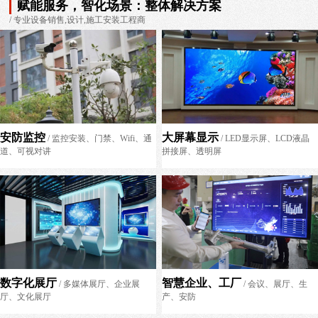
赋能服务，智化场景：整体解决方案
/ 专业设备销售,设计,施工安装工程商
安防监控
大屏幕显示
/ 监控安装、门禁、Wifi、通
/ LED显示屏、LCD液晶
道、可视对讲
拼接屏、透明屏
数字化展厅
智慧企业、工厂
/ 多媒体展厅、企业展
/ 会议、展厅、生
厅、文化展厅
产、安防