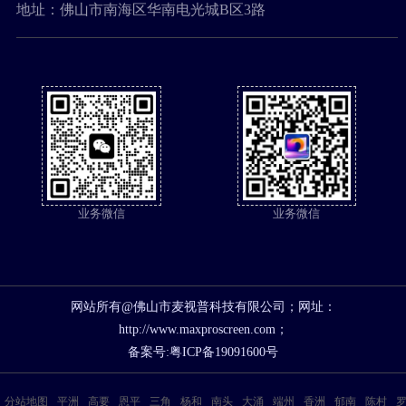
地址：佛山市南海区华南电光城B区3路
业务微信
业务微信
网站所有@佛山市麦视普科技有限公司；网址：
http://www.maxproscreen.com；
备案号:
粤ICP备19091600号
分站地图
平洲
高要
恩平
三角
杨和
南头
大涌
端州
香洲
郁南
陈村