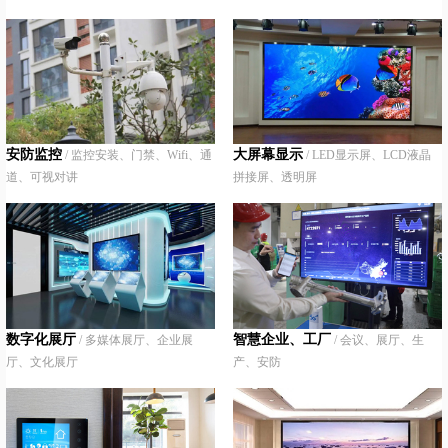
安防监控
大屏幕显示
/ 监控安装、门禁、Wifi、通
/ LED显示屏、LCD液晶
道、可视对讲
拼接屏、透明屏
数字化展厅
智慧企业、工厂
/ 多媒体展厅、企业展
/ 会议、展厅、生
厅、文化展厅
产、安防