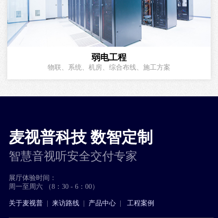
弱电工程
物联、系统、机房、综合布线、施工方案
麦视普科技 数智定制
智慧音视听安全交付专家
展厅体验时间：
周一至周六 （8：30 - 6：00）
关于麦视普
|
来访路线
|
产品中心
|
工程案例