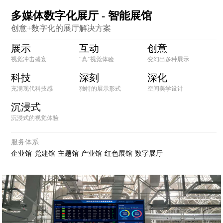
多媒体数字化展厅 - 智能展馆
创意+数字化的展厅解决方案
展示
互动
创意
视觉冲击盛宴
“真”视觉体验
变幻出多种展示
科技
深刻
深化
充满现代科技感
独特的展示形式
空间美学设计
沉浸式
沉浸式的视觉体验
服务体系
企业馆
党建馆
主题馆
产业馆
红色展馆
数字展厅