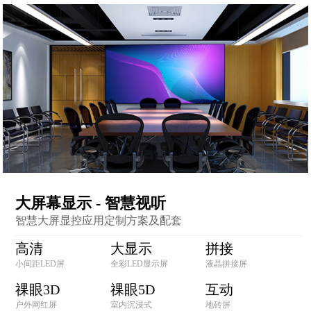
大屏幕显示 - 智慧视听
智慧大屏显控应用定制方案及配套
高清
大显示
拼接
小间距LED屏
全彩LED显示屏
液晶拼接屏
祼眼3D
祼眼5D
互动
户外网红屏
室内沉浸式
地砖屏