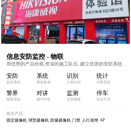
信息安防监控 - 物联
用优势的产品价格,资深的施工队伍, 建立优质的安防系统
安防
系统
识别
统计
监控系统
系统集成
人脸识别
访客系统
警界
对讲
监测
停车
报警系统
楼宇对讲
灾害预警
车位引导
相关产品
AP
固定摄像机
球型摄像机
防爆摄像机
门禁
人行道闸