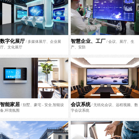
数字化展厅
智慧企业、工厂
/ 多媒体展厅、企业展
/ 会议、展厅、生
厅、文化展厅
产、安防
智能家居
会议系统
/ 别墅、豪宅 - 安全,智能设
/ 无纸化会议、远程视频、数
备,环境氛围
字会议系统