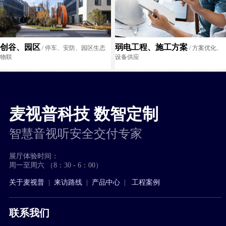
创谷、园区
弱电工程、施工方案
/ 停车、安防、园区生态
/ 方案优化、
物联
设备供应
麦视普科技 数智定制
智慧音视听安全交付专家
展厅体验时间：
周一至周六 （8：30 - 6：00）
关于麦视普
|
来访路线
|
产品中心
|
工程案例
联系我们