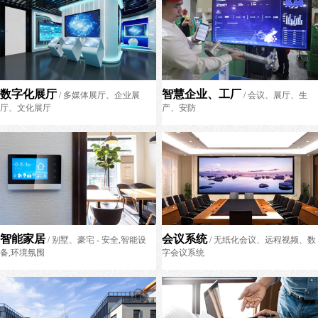
数字化展厅
智慧企业、工厂
/ 多媒体展厅、企业展
/ 会议、展厅、生
厅、文化展厅
产、安防
智能家居
会议系统
/ 别墅、豪宅 - 安全,智能设
/ 无纸化会议、远程视频、数
备,环境氛围
字会议系统