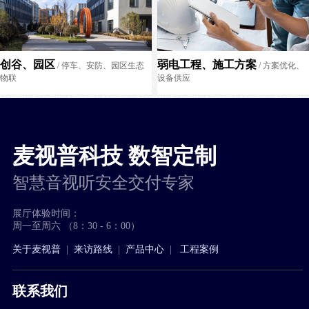
创谷、园区
弱电工程、施工方案
/ 停车、安防、园区生态
/ 方案优化、
物联
设备供应
麦视普科技 数智定制
智慧音视听安全交付专家
展厅体验时间：
周一至周六 （8：30 - 6：00）
关于麦视普
|
来访路线
|
产品中心
|
工程案例
联系我们