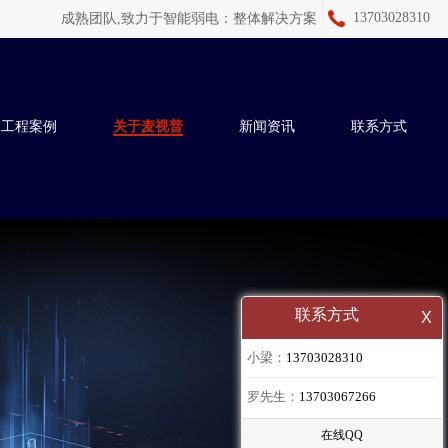
13703028310
成熟团队,致力于智能弱电：
整体解决方案
工程案例
关于麦视普
新闻资讯
联系方式
联系方式
X
小梁：
13703028310
罗先生：
13703067266
在线QQ