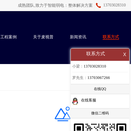
13703028310
成熟团队,致力于智能弱电：
整体解决方案
工程案例
关于麦视普
新闻资讯
联系方式
联系方式
X
小梁：
13703028310
罗先生：
13703067266
在线QQ
在线客服
微信二维码